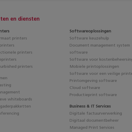
ten en diensten
nters
Softwareoplossingen
maat printers
Software keuzehulp
rinters
Document management system
ctionele printers
software
eprinters
Software voor kostenbeheersin
furbished printers
Mobiele printoplossingen
Software voor een veilige print
emen
Printomgeving software
asting
Cloud software
anagement
Productieprint software
ieve whiteboards
rgaderpakketten
Business & IT Services
ferencing
Digitale factuurverwerking
Digitaal documentbeheer
Managed Print Services