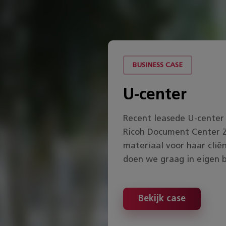
BUSINESS CASE
U-center
n we hetzelfde
 Ricoh Business
Recent leasede U-center 
 Laten we het
Ricoh Document Center 
 ‘simpel’
materiaal voor haar clië
doen we graag in eigen 
ar
Bekijk case