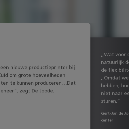
,,Wat voor o
natuurlijk 
een nieuwe productieprinter bij
de flexibili
Zuid om grote hoeveelheden
,,Omdat we
nten te kunnen produceren. ,,Dat
hebben, ho
beheer”, zegt De Joode.
niet naar e
sturen.”
Gert-Jan de J
center