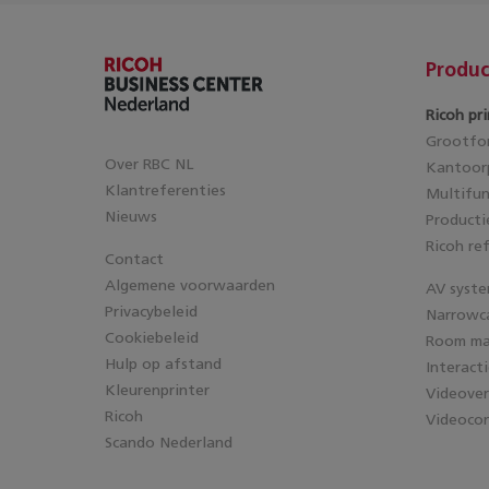
Produc
Ricoh pri
Grootfor
Over RBC NL
Kantoorp
Klantreferenties
Multifun
Nieuws
Producti
Ricoh re
Contact
Algemene voorwaarden
AV syst
Privacybeleid
Narrowc
Cookiebeleid
Room m
Hulp op afstand
Interact
Kleurenprinter
Videove
Ricoh
Videocon
Scando Nederland