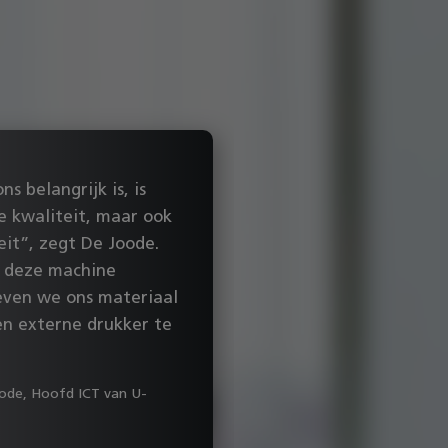
BUSINESS CASE
Asbury C
ns belangrijk is, is
de kwaliteit, maar ook
“Voor Asbury ble
teit”, zegt De Joode.
hebben in totaal 
 deze machine
iedereen, ongeac
even we ons materiaal
werkt, snel kan p
en externe drukker te
machine aan alle 
een mooi en duid
oode, Hoofd ICT van U-
uitstekend qua sn