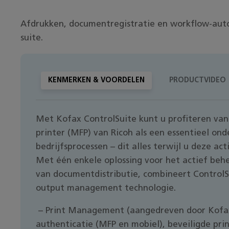
Afdrukken, documentregistratie en workflow-auto
suite.
KENMERKEN & VOORDELEN
PRODUCTVIDEO
Met Kofax ControlSuite kunt u profiteren van
printer (MFP) van Ricoh als een essentieel o
bedrijfsprocessen – dit alles terwijl u deze act
Met één enkele oplossing voor het actief behe
van documentdistributie, combineert ControlSu
output management technologie.
– Print Management (aangedreven door Kofax
authenticatie (MFP en mobiel), beveiligde prin