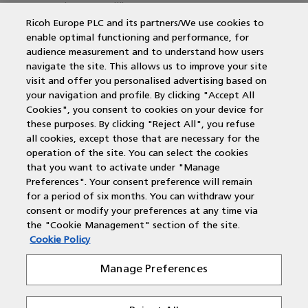
Kantoorprinter vergelijken
Kopieermachines
Ricoh Europe PLC and its partners/We use cookies to
enable optimal functioning and performance, for
MPS offerte aanvragen
audience measurement and to understand how users
MFP
navigate the site. This allows us to improve your site
DocuWare
visit and offer you personalised advertising based on
Papercut
your navigation and profile. By clicking "Accept All
Duurzame printers
Cookies", you consent to cookies on your device for
Wat is een multifunctional?
these purposes. By clicking "Reject All", you refuse
Laserprinter
all cookies, except those that are necessary for the
operation of the site. You can select the cookies
that you want to activate under "Manage
Contactgegevens
Preferences". Your consent preference will remain
for a period of six months. You can withdraw your
Voor alle regio's zijn wij bereikbaar via:
consent or modify your preferences at any time via
the "Cookie Management" section of the site.
Cookie Policy
T: 088 210 55 60
E: customercare@rbc-nederland.com
Manage Preferences