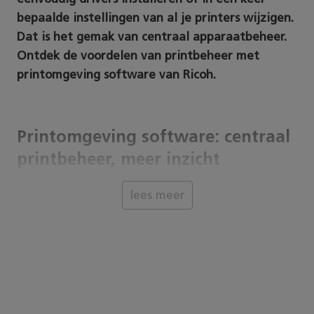
bepaalde instellingen van al je printers wijzigen.
Dat is het gemak van centraal apparaatbeheer.
Ontdek de voordelen van printbeheer met
printomgeving software van Ricoh.
Printomgeving software: centraal
printbeheer, meer inzicht
Al je printers centraal beheren met
lees meer
printomgeving software. Zodat je altijd inzicht
hebt in de status en het gebruik van je printers,
je overal kunt printen en eenvoudig je printers
up-to-date houdt. Apparaatbeheer vanaf een
centraal punt geeft meer inzicht en levert
tevreden gebruikers op.