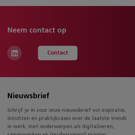
Grip op je printpark: tevreden
gebruikers
Neem contact op
Met printomgeving software krijg je grip op je
printpark en voorkom je dat printers stil komen
Contact
te staan. Je kunt automatisch toners bestellen,
service melden en tellerstanden doorgeven. Ook
kun je configuraties en upgrades op afstand uit
laten voeren. Zo zorg je ervoor dat je gebruikers
ongestoord kunnen blijven printen!
Nieuwsbrief
Eenvoudig stuurprogramma’s
Schrijf je in voor onze nieuwsbrief vol inspiratie,
installeren
inzichten en praktijkcases over de laatste trends
in werk, met onderwerpen als digitaliseren,
Stel: je wilt starten met
mobiel printen
of een
samenwerken en (professioneel) printen.