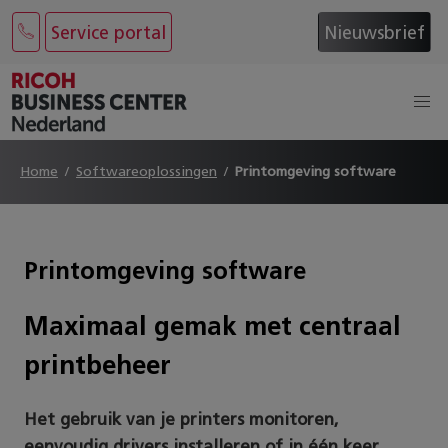
Service portal
Nieuwsbrief
Home
Softwareoplossingen
Printomgeving software
Printomgeving software
Maximaal gemak met centraal
printbeheer
Het gebruik van je printers monitoren,
eenvoudig drivers installeren of in één keer