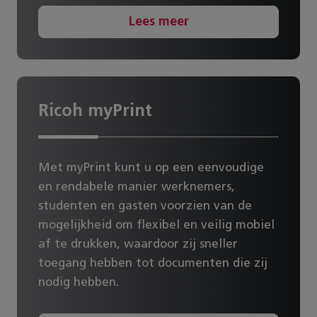
Meer informatie over mobiel
Lees meer
printen software
Ben je benieuwd naar de kansen van onze
mobiele printoplossingen voor jouw organisatie?
Ricoh myPrint
Heb je vragen of wil je meer informatie? Neem
contact
met ons op. Ons team staat voor je klaar
en geeft je graag een advies op maat.
Met myPrint kunt u op een eenvoudige
en rendabele manier werknemers,
Neem contact op
studenten en gasten voorzien van de
mogelijkheid om flexibel en veilig mobiel
af te drukken, waardoor zij sneller
toegang hebben tot documenten die zij
nodig hebben.