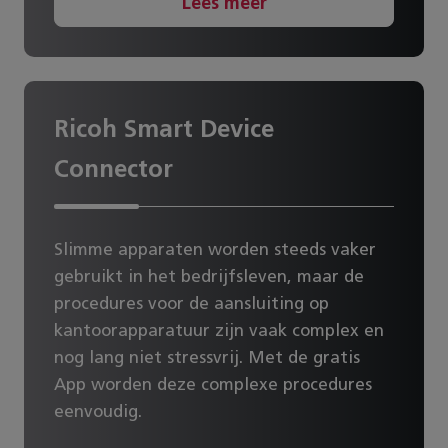
Lees meer
Geen grote investeringskosten
Uitgebreide service en technische
ondersteuning
Bewuster printen: grip op gebruik
Ricoh Smart Device
Mobiel printen stelt je in staat het printgedrag
Connector
van jouw medewerkers te reguleren.
Bijvoorbeeld door medewerkers of gasten
printrechten en printtegoeden te geven. Je kunt
Slimme apparaten worden steeds vaker
zelf bepalen wie er in kleur of in een bepaald
gebruikt in het bedrijfsleven, maar de
formaat mag printen. Of ken hen een
procedures voor de aansluiting op
printmaximum toe, zodat zij bewuster printen.
kantoorapparatuur zijn vaak complex en
Zo bespaar je kosten én houd je grip op het
nog lang niet stressvrij. Met de gratis
printgebruik en papierverbruik in jouw
App worden deze complexe procedures
organisatie.
eenvoudig.