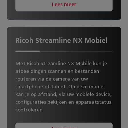
Via een app
Lees meer
Download een gratis print-app op je
smartphone of tablet en print je
documenten. De app zoekt automatisch
naar de dichtstbijzijnde printer.
Ricoh Streamline NX Mobiel
Via een website
Log in op een beveiligde webomgeving. Hier
kun je rechtstreeks documenten uploaden
Met Ricoh Streamline NX Mobile kun je
en direct printen.
afbeeldingen scannen en bestanden
Voordelen van onze mobiele
routeren via de camera van uw
printoplossingen
smartphone of tablet. Op deze manier
kan je op afstand, via uw mobiele device,
Meer flexibiliteit en mobiliteit
configuraties bekijken en apparaatstatus
Betere service voor medewerkers, partners
controleren.
en klanten
Geen ingewikkelde stuurprogramma’s nodig