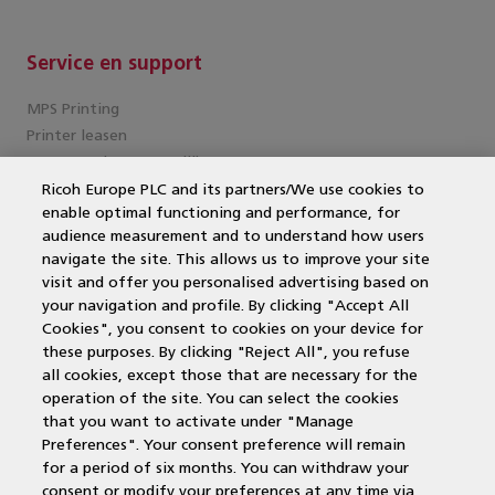
Service en support
MPS Printing
Printer leasen
Kantoorprinter vergelijken
Kopieermachines
Ricoh Europe PLC and its partners/We use cookies to
enable optimal functioning and performance, for
MPS offerte aanvragen
audience measurement and to understand how users
MFP
navigate the site. This allows us to improve your site
DocuWare
visit and offer you personalised advertising based on
Papercut
your navigation and profile. By clicking "Accept All
Duurzame printers
Cookies", you consent to cookies on your device for
Wat is een multifunctional?
these purposes. By clicking "Reject All", you refuse
Laserprinter
all cookies, except those that are necessary for the
operation of the site. You can select the cookies
that you want to activate under "Manage
Contactgegevens
Preferences". Your consent preference will remain
for a period of six months. You can withdraw your
Voor alle regio's zijn wij bereikbaar via:
consent or modify your preferences at any time via