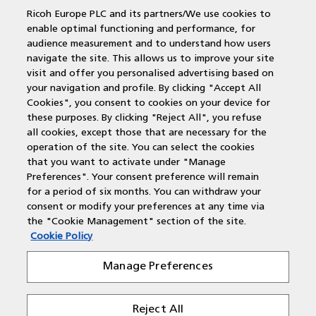
Kopieermachines
Ricoh Europe PLC and its partners/We use cookies to
enable optimal functioning and performance, for
MPS offerte aanvragen
audience measurement and to understand how users
MFP
navigate the site. This allows us to improve your site
DocuWare
visit and offer you personalised advertising based on
Papercut
your navigation and profile. By clicking "Accept All
Duurzame printers
Cookies", you consent to cookies on your device for
Wat is een multifunctional?
these purposes. By clicking "Reject All", you refuse
Laserprinter
all cookies, except those that are necessary for the
operation of the site. You can select the cookies
that you want to activate under "Manage
Contactgegevens
Preferences". Your consent preference will remain
for a period of six months. You can withdraw your
Voor alle regio's zijn wij bereikbaar via:
consent or modify your preferences at any time via
the "Cookie Management" section of the site.
Cookie Policy
T: 088 210 55 60
E: customercare@rbc-nederland.com
Manage Preferences
Reject All