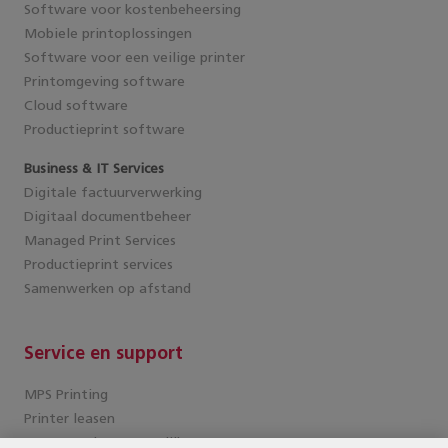
Software voor kostenbeheersing
Mobiele printoplossingen
Software voor een veilige printer
Printomgeving software
Cloud software
Productieprint software
Business & IT Services
Digitale factuurverwerking
Digitaal documentbeheer
Managed Print Services
Productieprint services
Samenwerken op afstand
Service en support
MPS Printing
Printer leasen
Kantoorprinter vergelijken