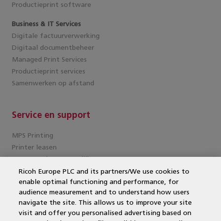
Productieprint software
Business & IT Services
Digitale factuurverwerking
Digitaal documentbeheer
Managed Print Services
Productieprint services
Samenwerken op afstand
Service en support
MPS Printing
Printer leasen
Kantoorprinter vergelijken
Kopieermachines
Ricoh Europe PLC and its partners/We use cookies to
enable optimal functioning and performance, for
MPS offerte aanvragen
audience measurement and to understand how users
MFP
navigate the site. This allows us to improve your site
DocuWare
visit and offer you personalised advertising based on
Papercut