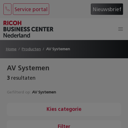
Service portal
Nieuwsbrief
Home
Producten
AV Systemen
AV Systemen
3
resultaten
Gefilterd op:
AV Systemen
Kies categorie
Filter