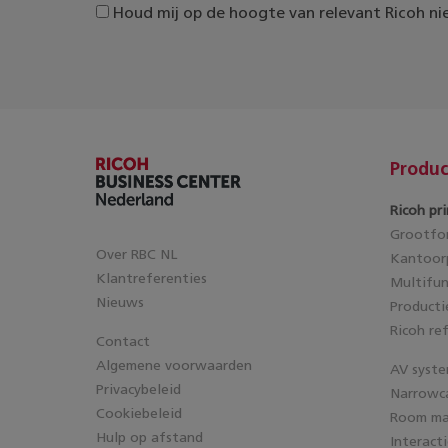
Houd mij op de hoogte van relevant Ricoh ni
Produc
Ricoh pri
Grootfor
Over RBC NL
Kantoorp
Klantreferenties
Multifun
Nieuws
Producti
Ricoh re
Contact
Algemene voorwaarden
AV syst
Privacybeleid
Narrowc
Cookiebeleid
Room m
Hulp op afstand
Interact