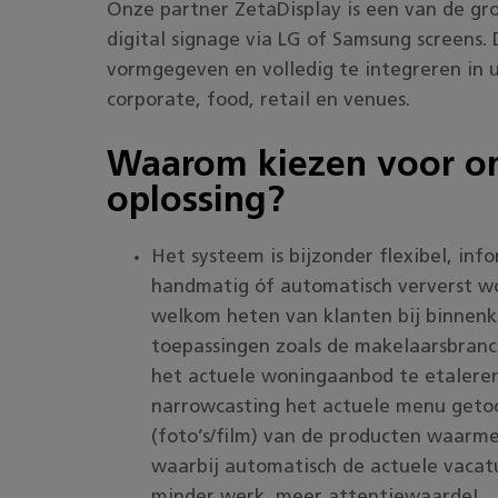
Onze partner ZetaDisplay is een van de gr
digital signage via LG of Samsung screens. 
vormgegeven en volledig te integreren in uw
corporate, food, retail en venues.
Waarom kiezen voor on
oplossing?
Het systeem is bijzonder flexibel, in
handmatig óf automatisch ververst wo
welkom heten van klanten bij binnenk
toepassingen zoals de makelaarsbran
het actuele woningaanbod te etaleren
narrowcasting het actuele menu geto
(foto’s/film) van de producten waarme
waarbij automatisch de actuele vacat
minder werk, meer attentiewaarde!