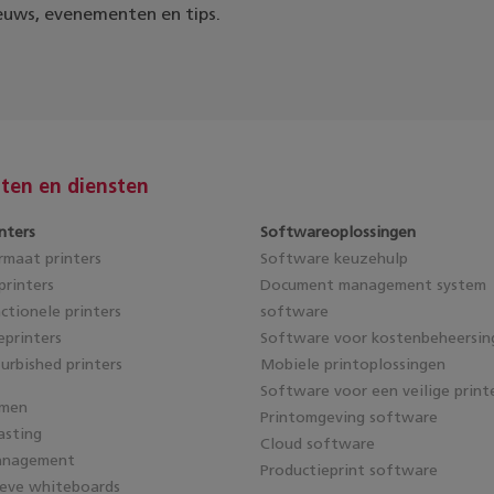
euws, evenementen en tips.
ten en diensten
nters
Softwareoplossingen
maat printers
Software keuzehulp
rinters
Document management system
ctionele printers
software
eprinters
Software voor kostenbeheersin
furbished printers
Mobiele printoplossingen
Software voor een veilige print
emen
Printomgeving software
asting
Cloud software
anagement
Productieprint software
ieve whiteboards