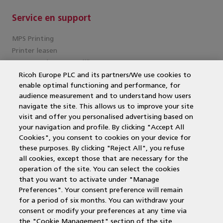
Service en support
MPS Printing
Printer leasen
Kantoorprinter vergelijken
Kopieermachines
Ricoh Europe PLC and its partners/We use cookies to
enable optimal functioning and performance, for
MPS offerte aanvragen
audience measurement and to understand how users
MFP
navigate the site. This allows us to improve your site
DocuWare
visit and offer you personalised advertising based on
Papercut
your navigation and profile. By clicking "Accept All
Duurzame printers
Cookies", you consent to cookies on your device for
Wat is een multifunctional?
these purposes. By clicking "Reject All", you refuse
Laserprinter
all cookies, except those that are necessary for the
operation of the site. You can select the cookies
that you want to activate under "Manage
Contactgegevens
Preferences". Your consent preference will remain
for a period of six months. You can withdraw your
Voor alle regio's zijn wij bereikbaar via:
consent or modify your preferences at any time via
the "Cookie Management" section of the site.