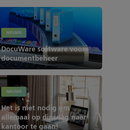
NIEUWS
DocuWare software voor
documentbeheer
NIEUWS
Het is niet nodig om
allemaal op dinsdag naar
kantoor te gaan!