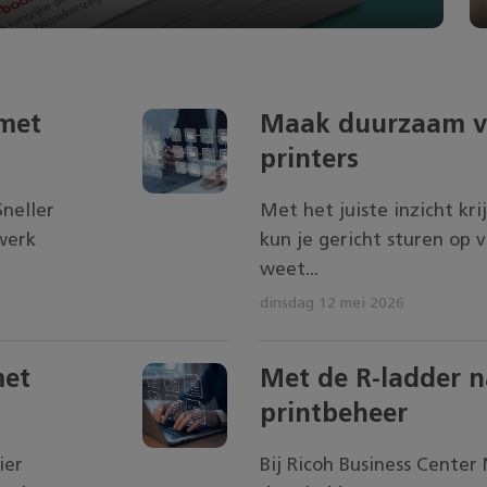
met
Maak duurzaam ve
printers
neller
Met het juiste inzicht kri
werk
kun je gericht sturen op 
weet...
dinsdag 12 mei 2026
met
Met de R-ladder na
printbeheer
ier
Bij Ricoh Business Center