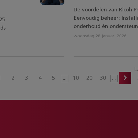
De voordelen van Ricoh Pr
Eenvoudig beheer: Install
25
onderhoud én ondersteuni
eds
woensdag 28 januari 2026
L
1
2
3
4
5
10
20
30
...
...