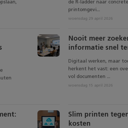
pslaan,
de R-ladder naar concret
printomgevi...
woensdag 29 april 2026
Nooit meer zoeken
s
informatie snel t
Digitaal werken, maar toc
herkent het vast: een ov
ve
vol documenten ...
nuten
woensdag 15 april 2026
ment:
Slim printen tege
kosten