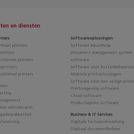
ten en diensten
nters
Softwareoplossingen
maat printers
Software keuzehulp
rinters
Document management system
ctionele printers
software
eprinters
Software voor kostenbeheersin
furbished printers
Mobiele printoplossingen
Software voor een veilige print
emen
Printomgeving software
asting
Cloud software
anagement
Productieprint software
ieve whiteboards
rgaderpakketten
Business & IT Services
ferencing
Digitale factuurverwerking
Digitaal documentbeheer