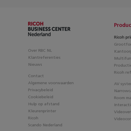
Produc
Ricoh pri
Grootfor
Over RBC NL
Kantoorp
Klantreferenties
Multifun
Nieuws
Producti
Ricoh re
Contact
Algemene voorwaarden
AV syst
Privacybeleid
Narrowc
Cookiebeleid
Room m
Hulp op afstand
Interact
Kleurenprinter
Videove
Ricoh
Videocon
Scando Nederland