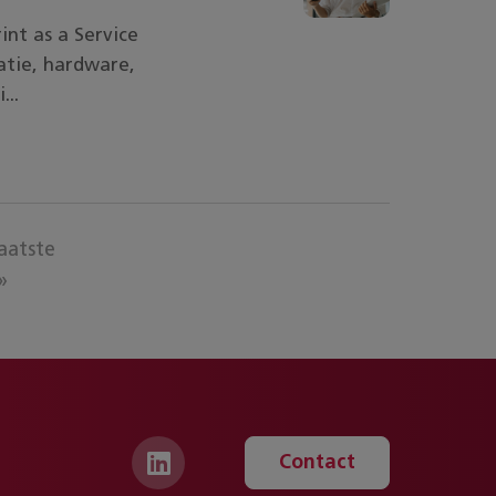
int as a Service
atie, hardware,
...
aatste
»
Contact