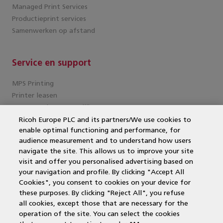
Managed Print Services
Productieprint services
Samenwerken op afstand
Service en support
MPS Printing
Printer leasen
Kantoorprinter vergelijken
Kopieermachines
Ricoh Europe PLC and its partners/We use cookies to
enable optimal functioning and performance, for
MPS offerte aanvragen
audience measurement and to understand how users
MFP
navigate the site. This allows us to improve your site
DocuWare
visit and offer you personalised advertising based on
Papercut
your navigation and profile. By clicking "Accept All
Duurzame printers
Cookies", you consent to cookies on your device for
Wat is een multifunctional?
these purposes. By clicking "Reject All", you refuse
Laserprinter
all cookies, except those that are necessary for the
operation of the site. You can select the cookies