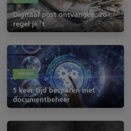
Digitaal post ontvangen: zo
regel je ‘t
NIEUWS
5 keer tijd besparen met
documentbeheer