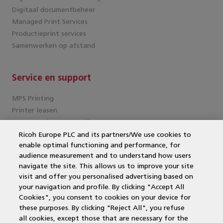
Digitaal documentbeheer
Managed Print Services
Productieprint services
Samenwerken op afstand
Service en support
MPS Printing
Printer leasen
Kantoorprinter vergelijken
Kopieermachines
Ricoh Europe PLC and its partners/We use cookies to
enable optimal functioning and performance, for
MPS offerte aanvragen
audience measurement and to understand how users
MFP
navigate the site. This allows us to improve your site
DocuWare
visit and offer you personalised advertising based on
Papercut
your navigation and profile. By clicking "Accept All
Duurzame printers
Cookies", you consent to cookies on your device for
Wat is een multifunctional?
these purposes. By clicking "Reject All", you refuse
Laserprinter
all cookies, except those that are necessary for the