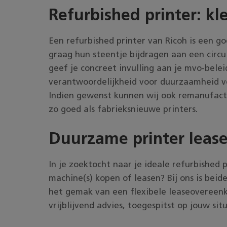
Refurbished printer: kl
Een refurbished printer van Ricoh is een g
graag hun steentje bijdragen aan een circ
geef je concreet invulling aan je mvo-bele
verantwoordelijkheid voor duurzaamheid ver
Indien gewenst kunnen wij ook remanufactu
zo goed als fabrieksnieuwe printers.
Duurzame printer
lease
In je zoektocht naar je ideale refurbished pr
machine(s) kopen of leasen? Bij ons is beid
het gemak van een flexibele leaseovereenk
vrijblijvend advies, toegespitst op jouw si