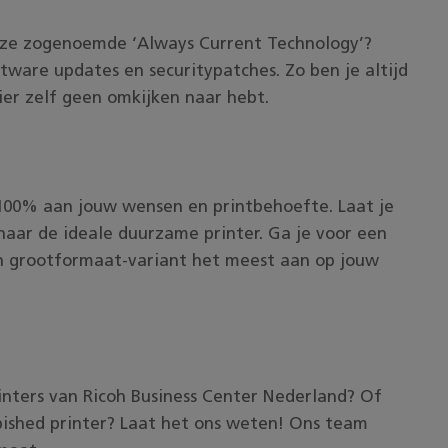
onze zogenoemde ‘Always Current Technology’?
tware updates en securitypatches. Zo ben je altijd
hier zelf geen omkijken naar hebt.
r 100% aan jouw wensen en printbehoefte. Laat je
naar de ideale duurzame printer. Ga je voor een
een grootformaat-variant het meest aan op jouw
inters van Ricoh Business Center Nederland? Of
bished printer? Laat het ons weten! Ons team