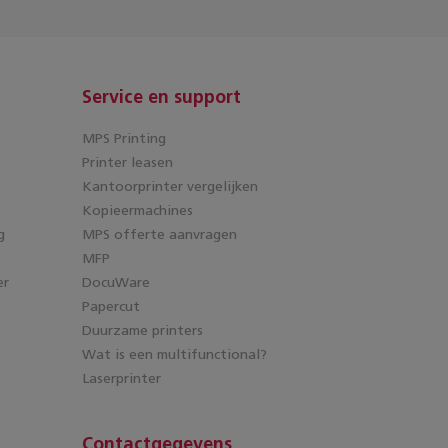
Service en support
MPS Printing
Printer leasen
Kantoorprinter vergelijken
Kopieermachines
g
MPS offerte aanvragen
MFP
er
DocuWare
Papercut
Duurzame printers
Wat is een multifunctional?
Laserprinter
Contactgegevens