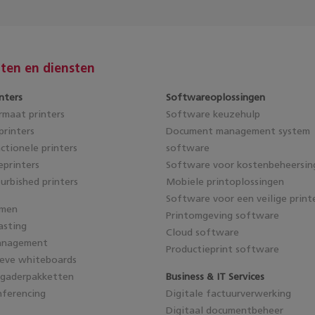
ten en diensten
nters
Softwareoplossingen
maat printers
Software keuzehulp
rinters
Document management system
ctionele printers
software
eprinters
Software voor kostenbeheersin
furbished printers
Mobiele printoplossingen
Software voor een veilige print
emen
Printomgeving software
asting
Cloud software
anagement
Productieprint software
ieve whiteboards
rgaderpakketten
Business & IT Services
ferencing
Digitale factuurverwerking
Digitaal documentbeheer