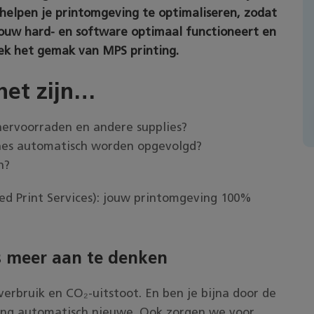
 helpen je printomgeving te optimaliseren, zodat
 jouw hard- en software optimaal functioneert en
tdek het gemak van MPS printing.
het zijn…
nervoorraden en andere supplies?
ines automatisch worden opgevolgd?
n?
d Print Services): jouw printomgeving 100%
ns meer aan te denken
verbruik en CO₂-uitstoot. En ben je bijna door de
ing automatisch nieuwe. Ook zorgen we voor