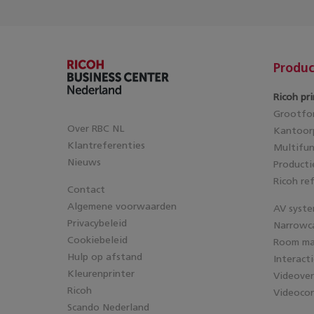
Produc
Ricoh pri
Grootfor
Over RBC NL
Kantoorp
Klantreferenties
Multifun
Nieuws
Producti
Ricoh re
Contact
Algemene voorwaarden
AV syst
Privacybeleid
Narrowc
Cookiebeleid
Room m
Hulp op afstand
Interact
Kleurenprinter
Videove
Ricoh
Videocon
Scando Nederland