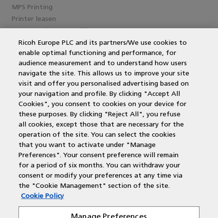
MPS Printing
Printer leasen
Kantoorprinter vergelijken
Kopieermachines
Ricoh Europe PLC and its partners/We use cookies to
enable optimal functioning and performance, for
MPS offerte aanvragen
audience measurement and to understand how users
MFP
navigate the site. This allows us to improve your site
DocuWare
visit and offer you personalised advertising based on
Papercut
your navigation and profile. By clicking "Accept All
Duurzame printers
Cookies", you consent to cookies on your device for
Wat is een multifunctional?
these purposes. By clicking "Reject All", you refuse
Laserprinter
all cookies, except those that are necessary for the
operation of the site. You can select the cookies
that you want to activate under "Manage
Contactgegevens
Preferences". Your consent preference will remain
for a period of six months. You can withdraw your
Voor alle regio's zijn wij bereikbaar via:
consent or modify your preferences at any time via
the "Cookie Management" section of the site.
Cookie Policy
T: 088 210 55 60
E: customercare@rbc-nederland.com
Manage Preferences