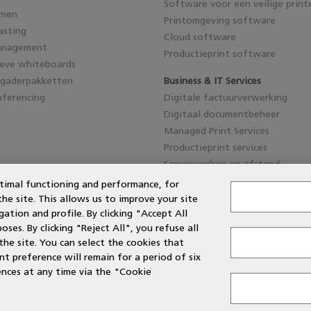
Software voor een veilige print
emen
Printomgeving software
asting
Cloud software
anagement
Productieprint software
ieve whiteboards
rgaderpakketten
Business & IT Services
ferencing
Digitale factuurverwerking
Digitaal documentbeheer
Managed Print Services
Productieprint services
Samenwerken op afstand
timal functioning and performance, for
 site. This allows us to improve your site
ation and profile. By clicking "Accept All
es. By clicking "Reject All", you refuse all
the site. You can select the cookies that
 preference will remain for a period of six
nces at any time via the "Cookie