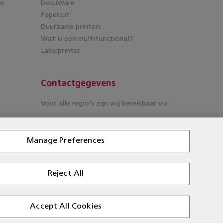
er
DocuWare
Papercut
Duurzame printers
Wat is een multifunctional?
Laserprinter
Contactgegevens
Voor alle regio's zijn wij bereikbaar via:
T: 088 210 55 60
E: customercare@rbc-nederland.com
Manage Preferences
Reject All
Accept All Cookies