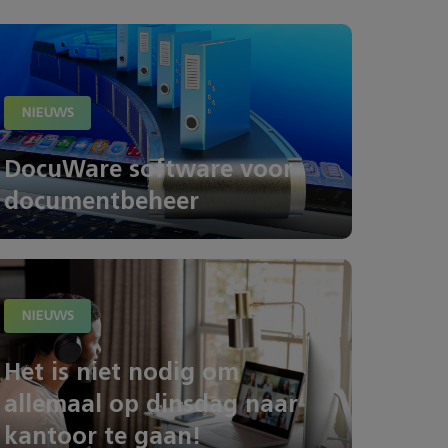
NIEUWS
DocuWare software voor
documentbeheer
NIEUWS
Het is niet nodig om
allemaal op dinsdag naar
kantoor te gaan!