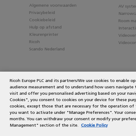
Algemene voorwaarden
AV syst
Privacybeleid
Narrowc
Cookiebeleid
Room m
Hulp op afstand
Interact
Kleurenprinter
Videove
Ricoh
Videocon
Scando Nederland
Ricoh Europe PLC and its partners/We use cookies to enable op
audience measurement and to understand how users navigate the
visit and offer you personalised advertising based on your navig
Cookies", you consent to cookies on your device for these purpos
cookies, except those that are necessary for the operation of 
you want to activate under "Manage Preferences". Your consent
months. You can withdraw your consent or modify your prefere
Management" section of the site.
Cookie Policy