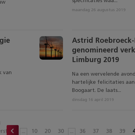
specificaties waa...
ouw
maandag 26 augustus 2019
gie
Astrid Roebroeck-
genomineerd verk
Limburg 2019
k van
Na een wervelende avond 
hartelijke felicitaties aa
Boogaart. De laats...
dinsdag 16 april 2019
«
erste
10
20
30
36
37
38
39
...
...