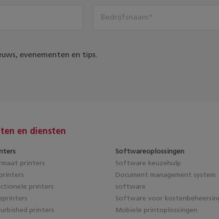
euws, evenementen en tips.
ten en diensten
nters
Softwareoplossingen
maat printers
Software keuzehulp
rinters
Document management system
ctionele printers
software
eprinters
Software voor kostenbeheersin
furbished printers
Mobiele printoplossingen