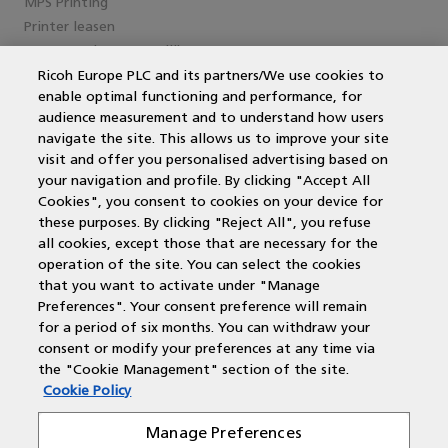
MPS Printing
Printer leasen
Kantoorprinter vergelijken
Kopieermachines
Ricoh Europe PLC and its partners/We use cookies to
enable optimal functioning and performance, for
MPS offerte aanvragen
audience measurement and to understand how users
MFP
navigate the site. This allows us to improve your site
DocuWare
visit and offer you personalised advertising based on
Papercut
your navigation and profile. By clicking "Accept All
Duurzame printers
Cookies", you consent to cookies on your device for
Wat is een multifunctional?
these purposes. By clicking "Reject All", you refuse
Laserprinter
all cookies, except those that are necessary for the
operation of the site. You can select the cookies
that you want to activate under "Manage
Contactgegevens
Preferences". Your consent preference will remain
for a period of six months. You can withdraw your
Voor alle regio's zijn wij bereikbaar via:
consent or modify your preferences at any time via
the "Cookie Management" section of the site.
Cookie Policy
T: 088 210 55 60
E: customercare@rbc-nederland.com
Manage Preferences