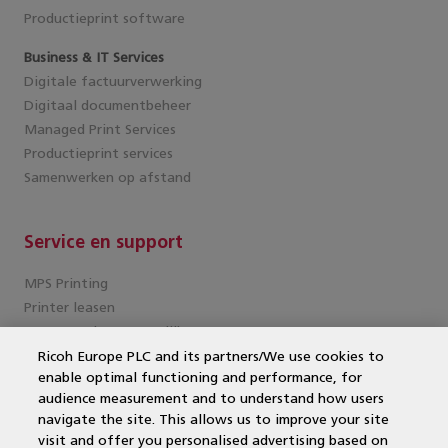
Productieprint software
Business & IT Services
Digitale factuurverwerking
Digitaal documentbeheer
Managed Print Services
Productieprint services
Samenwerken op afstand
Service en support
MPS Printing
Printer leasen
Kantoorprinter vergelijken
Kopieermachines
Ricoh Europe PLC and its partners/We use cookies to
enable optimal functioning and performance, for
MPS offerte aanvragen
audience measurement and to understand how users
MFP
navigate the site. This allows us to improve your site
DocuWare
visit and offer you personalised advertising based on