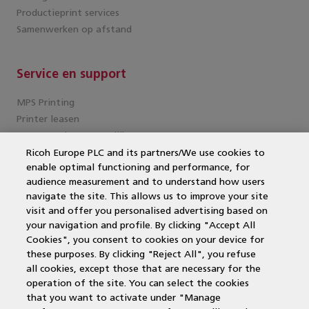
Productieprint services
Samenwerken op afstand
Service en support
MPS Printing
Printer leasen
Kantoorprinter vergelijken
Kopieermachines
Ricoh Europe PLC and its partners/We use cookies to
enable optimal functioning and performance, for
MPS offerte aanvragen
audience measurement and to understand how users
MFP
navigate the site. This allows us to improve your site
DocuWare
visit and offer you personalised advertising based on
Papercut
your navigation and profile. By clicking "Accept All
Duurzame printers
Cookies", you consent to cookies on your device for
Wat is een multifunctional?
these purposes. By clicking "Reject All", you refuse
Laserprinter
all cookies, except those that are necessary for the
operation of the site. You can select the cookies
that you want to activate under "Manage