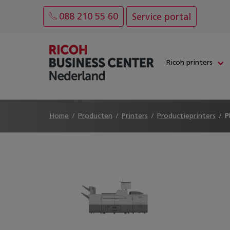
088 210 55 60
Service portal
Ricoh printers
Home
Producten
Printers
Productieprinters
P