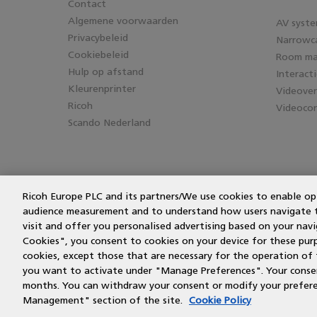
Contact
Algemene voorwaarden
AV syst
Privacybeleid
Narrowc
Cookiebeleid
Room m
Hulp op afstand
Interact
Kleurenprinter
Videove
Ricoh
Videocon
Scando Nederland
Ricoh Europe PLC and its partners/We use cookies to enable op
audience measurement and to understand how users navigate the
visit and offer you personalised advertising based on your navig
Cookies", you consent to cookies on your device for these purpos
cookies, except those that are necessary for the operation of 
you want to activate under "Manage Preferences". Your consent
months. You can withdraw your consent or modify your prefere
Management" section of the site.
Cookie Policy