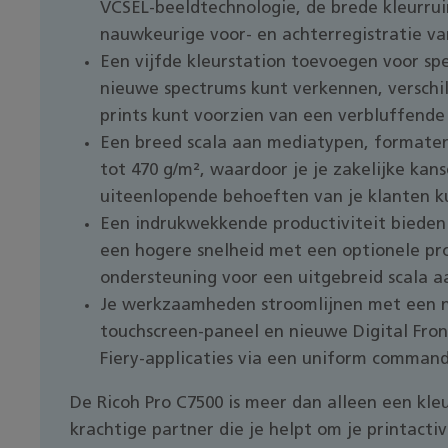
VCSEL-beeldtechnologie, de brede kleurrui
nauwkeurige voor- en achterregistratie va
Een vijfde kleurstation toevoegen voor sp
nieuwe spectrums kunt verkennen, verschil
prints kunt voorzien van een verbluffende
Een breed scala aan mediatypen, formate
tot 470 g/m², waardoor je je zakelijke kan
uiteenlopende behoeften van je klanten k
Een indrukwekkende productiviteit biede
een hogere snelheid met een optionele pro
ondersteuning voor een uitgebreid scala a
Je werkzaamheden stroomlijnen met een ni
touchscreen-paneel en nieuwe Digital Fron
Fiery-applicaties via een uniform comman
De Ricoh Pro C7500 is meer dan alleen een kle
krachtige partner die je helpt om je printactiv