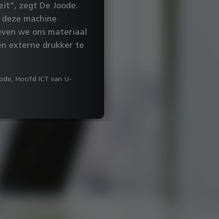
“Voor Asbury ble
teit”, zegt De Joode.
hebben in totaal 
 deze machine
iedereen, ongeac
even we ons materiaal
werkt, snel kan p
en externe drukker te
machine aan alle 
een mooi en duid
oode, Hoofd ICT van U-
uitstekend qua sn
Bekijk case