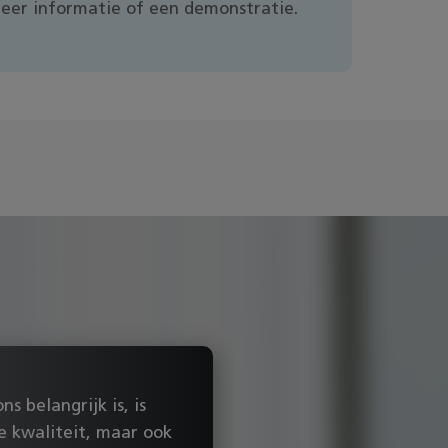
er informatie of een demonstratie.
BUSINESS CASE
Asbury C
ns belangrijk is, is
de kwaliteit, maar ook