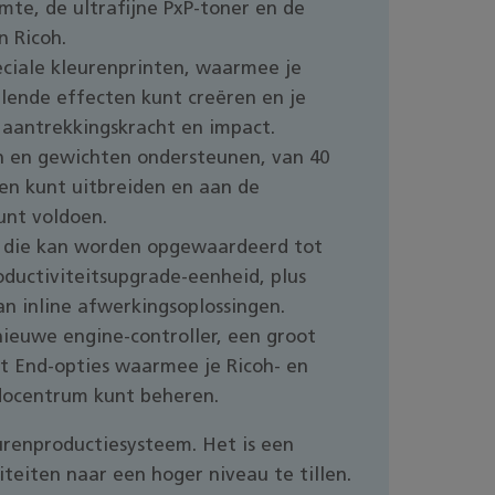
mte, de ultrafijne PxP-toner en de
n Ricoh.
eciale kleurenprinten, waarmee je
lende effecten kunt creëren en je
 aantrekkingskracht en impact.
n en gewichten ondersteunen, van 40
sen kunt uitbreiden en aan de
unt voldoen.
n die kan worden opgewaardeerd tot
ductiviteitsupgrade-eenheid, plus
an inline afwerkingsoplossingen.
euwe engine-controller, een groot
t End-opties waarmee je Ricoh- en
docentrum kunt beheren.
urenproductiesysteem. Het is een
iteiten naar een hoger niveau te tillen.