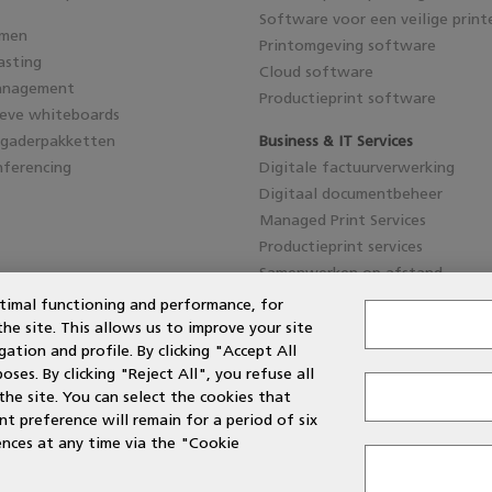
Software voor een veilige print
emen
Printomgeving software
asting
Cloud software
anagement
Productieprint software
ieve whiteboards
rgaderpakketten
Business & IT Services
ferencing
Digitale factuurverwerking
Digitaal documentbeheer
Managed Print Services
Productieprint services
Samenwerken op afstand
timal functioning and performance, for
 site. This allows us to improve your site
ation and profile. By clicking "Accept All
es. By clicking "Reject All", you refuse all
the site. You can select the cookies that
 preference will remain for a period of six
nces at any time via the "Cookie