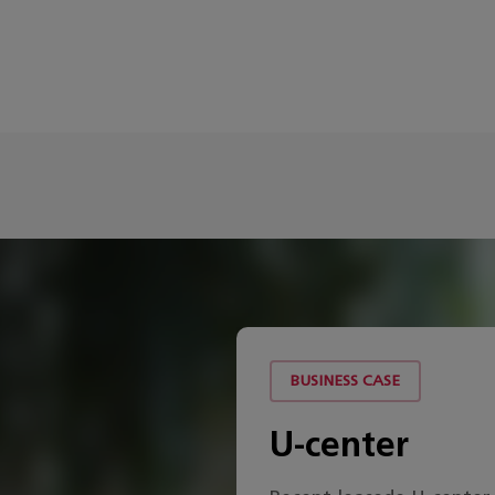
BUSINESS CASE
U-center
n we hetzelfde
 Ricoh Business