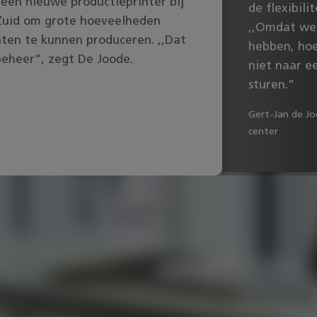
een nieuwe productieprinter bij
de flexibili
Zuid om grote hoeveelheden
,,Omdat we
nten te kunnen produceren. ,,Dat
hebben, ho
beheer”, zegt De Joode.
niet naar e
sturen.”
Gert-Jan de J
center