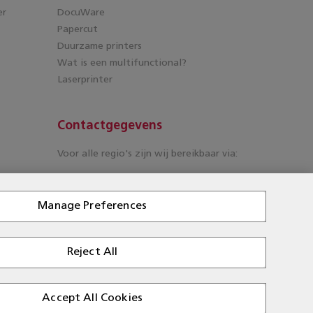
er
DocuWare
Papercut
Duurzame printers
Wat is een multifunctional?
Laserprinter
Contactgegevens
Voor alle regio's zijn wij bereikbaar via:
T: 088 210 55 60
E: customercare@rbc-nederland.com
Manage Preferences
Reject All
Accept All Cookies