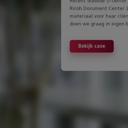
Recent leasede U-center 
 Laten we het
Ricoh Document Center 
 ‘simpel’
materiaal voor haar clië
doen we graag in eigen 
ar
Bekijk case