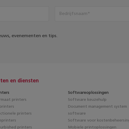
euws, evenementen en tips.
ten en diensten
nters
Softwareoplossingen
maat printers
Software keuzehulp
rinters
Document management system
ctionele printers
software
eprinters
Software voor kostenbeheersin
furbished printers
Mobiele printoplossingen