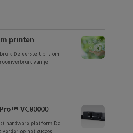
am printen
ruik De eerste tip is om
troomverbruik van je
 Pro™ VC80000
st hardware platform De
 verder op het succes