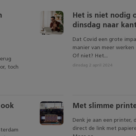
n
Het is niet nodig
dinsdag naar kant
Dat Covid een grote imp
manier van meer werken op
Of niet? Het...
terug
dinsdag 2 april 2024
or, toch
 ook
Met slimme printe
Denk je aan een printer, d
direct de link met papier
msterdam