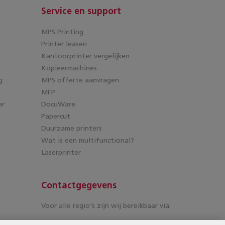
Service en support
MPS Printing
Printer leasen
Kantoorprinter vergelijken
Kopieermachines
g
MPS offerte aanvragen
MFP
er
DocuWare
Papercut
Duurzame printers
Wat is een multifunctional?
Laserprinter
Contactgegevens
Voor alle regio's zijn wij bereikbaar via: