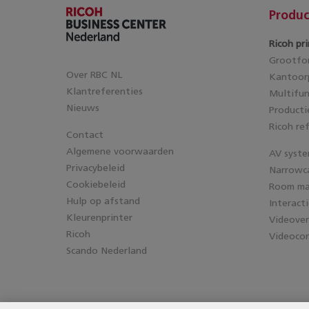
Produc
Ricoh pri
Grootfor
Over RBC NL
Kantoorp
Klantreferenties
Multifun
Nieuws
Producti
Ricoh re
Contact
Algemene voorwaarden
AV syst
Privacybeleid
Narrowc
Cookiebeleid
Room m
Hulp op afstand
Interact
Kleurenprinter
Videove
Ricoh
Videocon
Scando Nederland