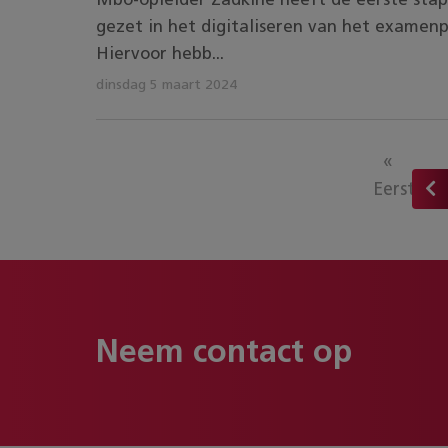
Mbo-opleider Zadkine heeft de eerste sta
gezet in het digitaliseren van het examenp
Hiervoor hebb...
dinsdag 5 maart 2024
«
Eerste
Neem contact op