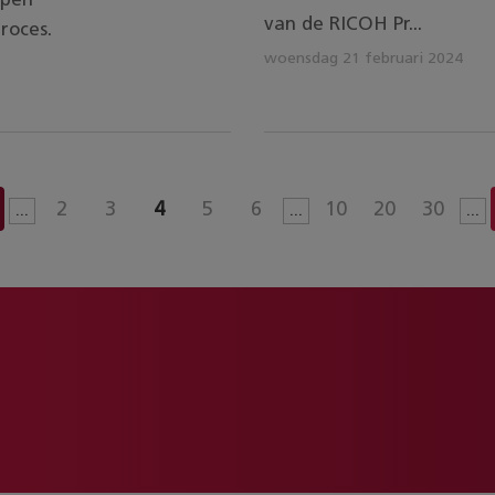
ppen
van de RICOH Pr...
roces.
woensdag 21 februari 2024
2
3
4
5
6
10
20
30
...
...
...