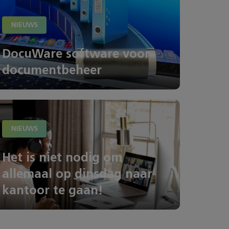
NIEUWS
DocuWare software voor
documentbeheer
NIEUWS
Het is niet nodig om
allemaal op dinsdag naar
kantoor te gaan!