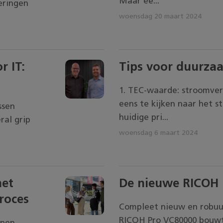
Maar ee...
eringen
woensdag 20 maart 2024
 IT:
Tips voor duurza
1. TEC-waarde: stroomverb
eens te kijken naar het s
ssen
huidige pri...
ral grip
woensdag 6 maart 2024
het
De nieuwe RICOH
roces
Compleet nieuw en robuu
RICOH Pro VC80000 bouwt