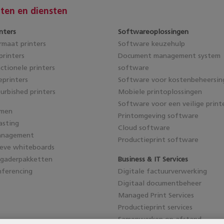
ten en diensten
nters
Softwareoplossingen
maat printers
Software keuzehulp
rinters
Document management system
ctionele printers
software
eprinters
Software voor kostenbeheersin
furbished printers
Mobiele printoplossingen
Software voor een veilige print
emen
Printomgeving software
asting
Cloud software
anagement
Productieprint software
ieve whiteboards
rgaderpakketten
Business & IT Services
ferencing
Digitale factuurverwerking
Digitaal documentbeheer
Managed Print Services
Productieprint services
Samenwerken op afstand