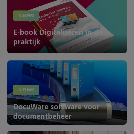
NIEUWS
E-book Digitaliseren in de
praktijk
NIEUWS
DocuWare software voor
documentbeheer