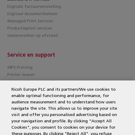
Digitale factuurverwerking
Digitaal documentbeheer
Managed Print Services
Productieprint services
Samenwerken op afstand
Service en support
MPS Printing
Printer leasen
Kantoorprinter vergelijken
Kopieermachines
Ricoh Europe PLC and its partners/We use cookies to
enable optimal functioning and performance, for
MPS offerte aanvragen
audience measurement and to understand how users
MFP
navigate the site. This allows us to improve your site
DocuWare
visit and offer you personalised advertising based on
Papercut
your navigation and profile. By clicking "Accept All
Duurzame printers
Cookies", you consent to cookies on your device for
Wat is een multifunctional?
these purposes. By clicking "Reject All", you refuse