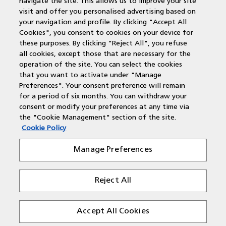
navigate the site. This allows us to improve your site
DocuWare
visit and offer you personalised advertising based on
Papercut
your navigation and profile. By clicking "Accept All
Duurzame printers
Cookies", you consent to cookies on your device for
Wat is een multifunctional?
these purposes. By clicking "Reject All", you refuse
Laserprinter
all cookies, except those that are necessary for the
operation of the site. You can select the cookies
that you want to activate under "Manage
Preferences". Your consent preference will remain
Contactgegevens
for a period of six months. You can withdraw your
consent or modify your preferences at any time via
Voor alle regio's zijn wij bereikbaar via:
the "Cookie Management" section of the site.
Cookie Policy
T: 088 210 55 60
E: customercare@rbc-nederland.com
Manage Preferences
Reject All
Accept All Cookies