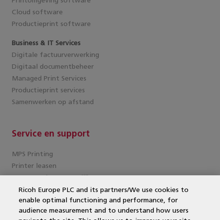
Printomgeving software
Cloud software
Productieprint software
Business & IT Services
Digitale factuurverwerking
Digitaal documentbeheer
Managed Print Services
Productieprint services
Samenwerken op afstand
Service en support
MPS Printing
Printer leasen
Kantoorprinter vergelijken
Kopieermachines
Ricoh Europe PLC and its partners/We use cookies to
enable optimal functioning and performance, for
MPS offerte aanvragen
audience measurement and to understand how users
MFP